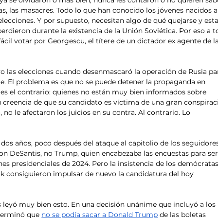
ya se olvidaron o más bien, nunca les contaron o no quieren sabe
as, las masacres. Todo lo que han conocido los jóvenes nacidos a
elecciones. Y por supuesto, necesitan algo de qué quejarse y esta
erdieron durante la existencia de la Unión Soviética. Por eso a t
ácil votar por Georgescu, el títere de un dictador ex agente de la
 las elecciones cuando desenmascaró la operación de Rusia pa
e. El problema es que no se puede detener la propaganda en 
e es el contrario: quienes no están muy bien informados sobre 
 creencia de que su candidato es víctima de una gran conspirac
no le afectaron los juicios en su contra. Al contrario. Lo 
e dos años, poco después del ataque al capitolio de los seguidore
 DeSantis, no Trump, quien encabezaba las encuestas para ser 
es presidenciales de 2024. Pero la insistencia de los demócratas
rk consiguieron impulsar de nuevo la candidatura del hoy 
leyó muy bien esto. En una decisión unánime que incluyó a los 
eterminó que 
no se podía sacar a Donald Trump
 de las boletas 