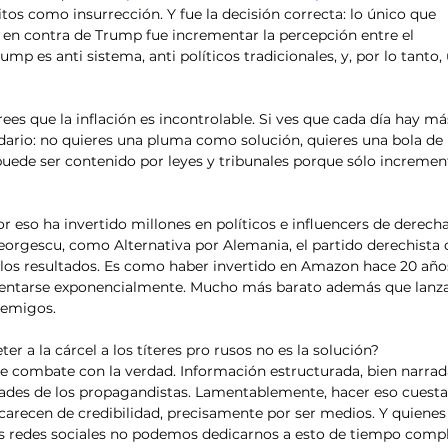
itos como insurrección. Y fue la decisión correcta: lo único que 
s en contra de Trump fue incrementar la percepción entre el 
p es anti sistema, anti políticos tradicionales, y, por lo tanto, 
crees que la inflación es incontrolable. Si ves que cada día hay má
dario: no quieres una pluma como solución, quieres una bola de 
uede ser contenido por leyes y tribunales porque sólo incremen
r eso ha invertido millones en políticos e influencers de derecha
rgescu, como Alternativa por Alemania, el partido derechista 
los resultados. Es como haber invertido en Amazon hace 20 año
mentarse exponencialmente. Mucho más barato además que lanza
nemigos.
 a la cárcel a los títeres pro rusos no es la solución? 
 combate con la verdad. Información estructurada, bien narrada
dades de los propagandistas. Lamentablemente, hacer eso cuesta
 carecen de credibilidad, precisamente por ser medios. Y quienes
 redes sociales no podemos dedicarnos a esto de tiempo compl