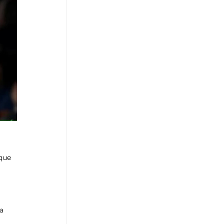
que 
a 