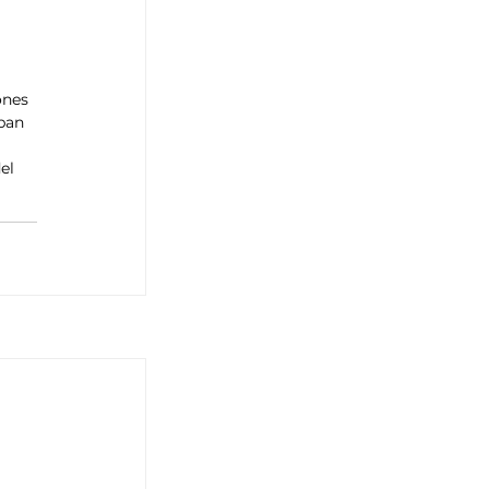
 
ones 
ban 
el 