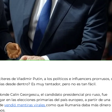
teres de Vladimir Putin, a los políticos e influencers prorrusos, 
as desde dentro? Es muy tentador, pero no es tan fácil. 
onde Calin Georgescu, el candidato presidencial pro ruso, fue 
ar en las elecciones primarias del país europeo, a partir de una 
de 
vendió mentiras virales 
como que Rumania daba más dinero 
os. 