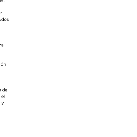
r, 
 
r 
odos 
 
ra 
ión 
s de 
el 
 y 