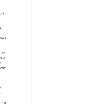
un 
s 
tará 
 en 
que 
s 
rse 
, 
. 
 
eto, 