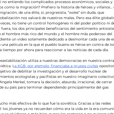
si no entiendo los complicados procesos económicos, sociales y 
s como la migración? Prefiero la historia de héroes y villanos… 
migración, de una élite, sí, progresista, “woke” sin duda, que 
balización nos salvará de nuestros males. Pero esa élite globali
veces, no tiene un control homogéneo ni del poder político ni de
uera, los dos principales beneficiarios del sentimiento antisist
n el hombre más rico del mundo y el hombre más poderoso del 
iente un video solamente dedicado a desmontar cada una de es
 una película en la que el pueblo bueno es héroe en contra de lo
a tiempo por ahora para reaccionar a las noticias de cada día. 
sestabilización utiliza a nuestras democracias en nuestra contra
iética. L
a KGB, por ejemplo, financiaba a grupos civiles
 opositor
bjetivo de debilitar la investigación y el desarrollo nuclear de 
ientos ecologistas y pacifistas en nuestro imaginario colectivo
Angela Merkel, tomara la decisión, absurda, irracional, de cerrar 
 de su país para terminar dependiendo principalmente del gas 
ho más efectiva de lo que fue la soviética. Gracias a las redes 
al: los jóvenes ya no recuerdan cómo era la vida en la era comunis