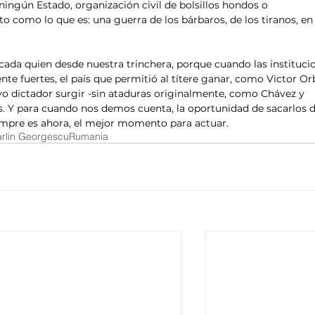
ningún Estado, organización civil de bolsillos hondos o 
to como lo que es: una guerra de los bárbaros, de los tiranos, en
 cada quien desde nuestra trinchera, porque cuando las instituci
te fuertes, el país que permitió al títere ganar, como Victor Or
vo dictador surgir -sin ataduras originalmente, como Chávez y 
. Y para cuando nos demos cuenta, la oportunidad de sacarlos d
empre es ahora, el mejor momento para actuar.   
rlin Georgescu
Rumania