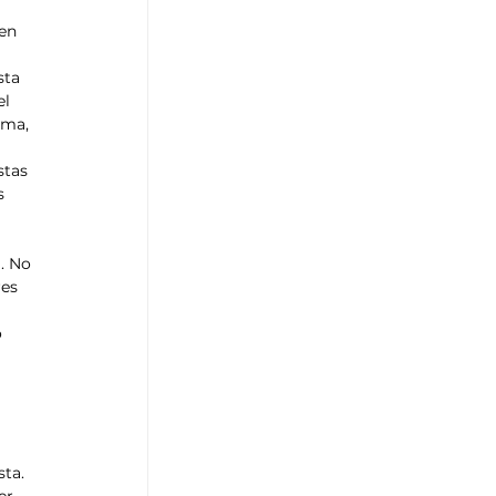
en 
sta 
l 
ema, 
tas 
s 
. No 
es 
 
ta. 