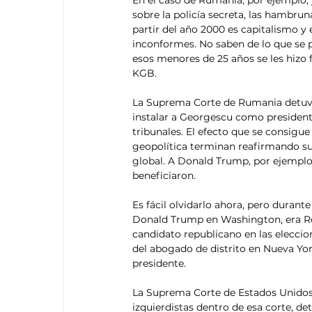
En el caso de Rumania, por ejemplo, 
sobre la policía secreta, las hambrun
partir del año 2000 es capitalismo y 
inconformes. No saben de lo que se p
esos menores de 25 años se les hizo f
KGB.
La Suprema Corte de Rumania detuvo
instalar a Georgescu como president
tribunales. El efecto que se consigu
geopolítica terminan reafirmando su
global. A Donald Trump, por ejemplo, 
beneficiaron.
Es fácil olvidarlo ahora, pero durant
Donald Trump en Washington, era Ron
candidato republicano en las eleccion
del abogado de distrito en Nueva Yo
presidente. 
La Suprema Corte de Estados Unidos 
izquierdistas dentro de esa corte, d