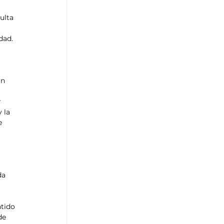
ulta 
 
dad. 
un 
 
 la 
e 
 
da 
tido 
de 