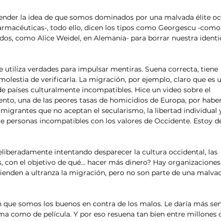
vender la idea de que somos dominados por una malvada élite oc
 farmacéuticas-, todo ello, dicen los tipos como Georgescu -como
os, como Alice Weidel, en Alemania- para borrar nuestra identi
e utiliza verdades para impulsar mentiras. Suena correcta, tiene 
lestia de verificarla. La migración, por ejemplo, claro que es 
e países culturalmente incompatibles. Hice un video sobre el 
nto, una de las peores tasas de homicidios de Europa, por haber
igrantes que no aceptan el secularismo, la libertad individual y
e personas incompatibles con los valores de Occidente. Estoy d
eliberadamente intentando desparecer la cultura occidental, las 
es, con el objetivo de qué… hacer más dinero? Hay organizaciones
efienden a ultranza la migración, pero no son parte de una malva
n que somos los buenos en contra de los malos. Le daría más sen
ama como de película. Y por eso resuena tan bien entre millones 