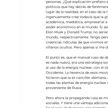
personas. ¿Qué explicación prefiero 
políticos que hay detrás de fenómeno
lugar de la realidad, en el caso de la 
ingenuamente cree todavía que la glo
académica, mediática, empresarial a 
poder económico en el mundo. Si así f
Elon Musk y Donald Trump, no sería
mundo, respectivamente. Tengo pend
creencias ridículas de que vivimos en
villanos ocultos. Pero apenas si me d
El punto es, que el manual ruso de de
es nada nuevo, era una estrategia sov
al uso de la energía nuclear, con el o
Occidente. La herencia de esos movim
hicieron que la ex canciller alemana, 
todas las plantas de energía nuclear
proveniente de Rusia. 
Pero ahora la propaganda rusa es muc
sociales. Y tiene una ventaja adicion