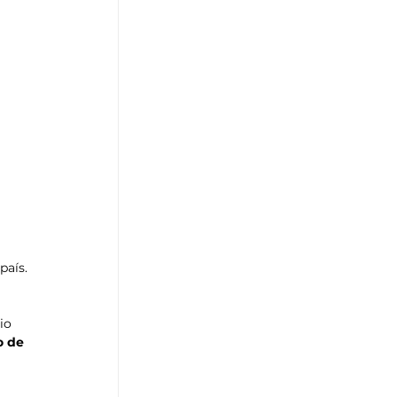
 país.
io 
 de 