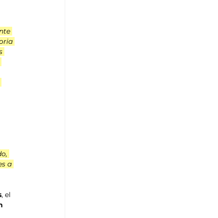
 
nte 
oria 
s 
 
 
 
o, 
s a 
s
, el 
n 