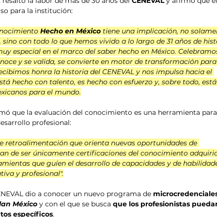
 
resaltó la labor de más de 30 años del 
CENEVAL
 y afirmó que el
o para la institución:
onocimiento
 Hecho en México
 tiene una implicación, no solame
 sino con todo lo que hemos vivido a lo largo de 31 años de hist
muy especial en el marco del saber hecho en México. Celebramo
noce y se valida, se convierte en motor de transformación para
recibimos honra la historia del CENEVAL y nos impulsa hacia el 
stá hecho con talento, es hecho con esfuerzo y, sobre todo, está
mexicanos para el mundo.
rmó que la evaluación del conocimiento es una herramienta para
esarrollo profesional:
e retroalimentación que orienta nuevas oportunidades de 
ejan de ser únicamente certificaciones del conocimiento adquirid
amientas que guíen el desarrollo de capacidades y de habilidade
tiva y profesional".
CENEVAL dio a conocer un nuevo programa de 
microcredenciale
lan México
 y con el que se busca 
que los profesionistas pueda
tos específicos
.