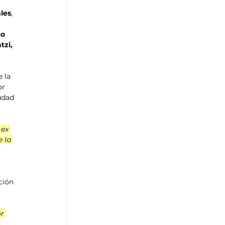
les
, 
co
tzi,
 la 
or 
udad 
ex 
 la 
 
ción 
r 
 