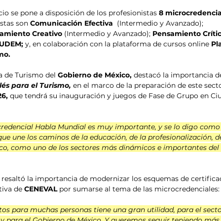
io se pone a disposición de los profesionistas 
8 microcredencia
estas son 
Comunicación Efectiva 
 (Intermedio y Avanzado); 
amiento Creativo
 (Intermedio y Avanzado); 
Pensamiento Críti
 UDEM; 
y, en colaboración con la plataforma de cursos online 
Pla
mo.
a de Turismo del 
Gobierno de México, 
destacó la importancia de
és para el Turismo, 
en el marco de la preparación de este sect
6, 
que tendrá su inauguración y juegos de Fase de Grupo en Ci
redencial Habla Mundial es muy importante, y se lo digo como 
e une los caminos de la educación, de la profesionalización, de
co, como uno de los sectores más dinámicos e importantes del
 
resaltó la importancia de modernizar los esquemas de certifica
tiva de 
CENEVAL
 por sumarse al tema de las microcredenciales:
tos para muchas personas tiene una gran utilidad, para el secto
o y para el Gobierno de México. Y queremos seguir teniendo más