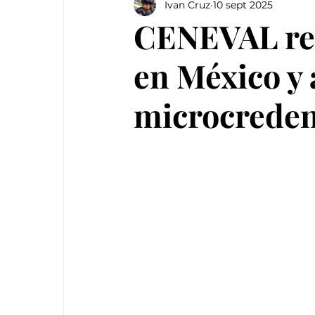
Ivan Cruz
10 sept 2025
CENEVAL rec
en México y 
microcreden