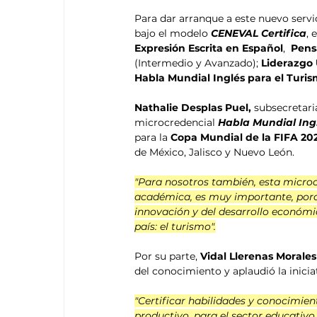
Para dar arranque a este nuevo servic
bajo el modelo 
CENEVAL Certifica
, 
Expresión Escrita en Español
,  
Pens
(Intermedio y Avanzado); 
Liderazgo
Habla Mundial
Inglés para el Turis
Nathalie Desplas Puel, 
subsecretari
microcredencial 
Habla Mundial Ingl
para la 
Copa Mundial de la FIFA 202
de México, Jalisco y Nuevo León.
"Para nosotros también, esta microc
académica, es muy importante, porqu
innovación y del desarrollo económi
país: el turismo".
Por su parte, 
Vidal Llerenas Morales
del conocimiento y aplaudió la inicia
"Certificar habilidades y conocimien
productivo, para el sector educativ