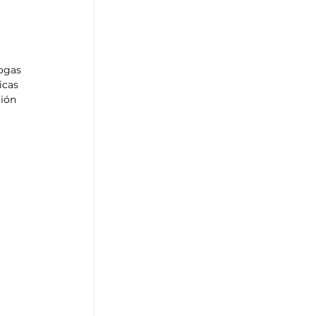
ogas 
icas 
ión 