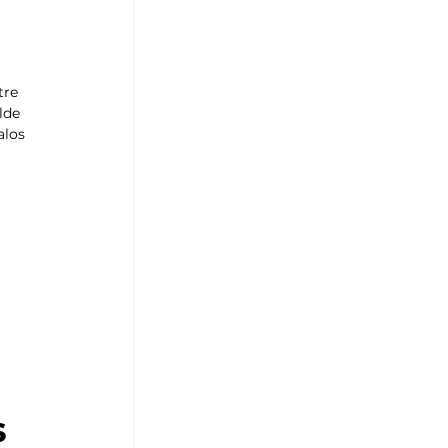
tre 
lde 
alos 
 