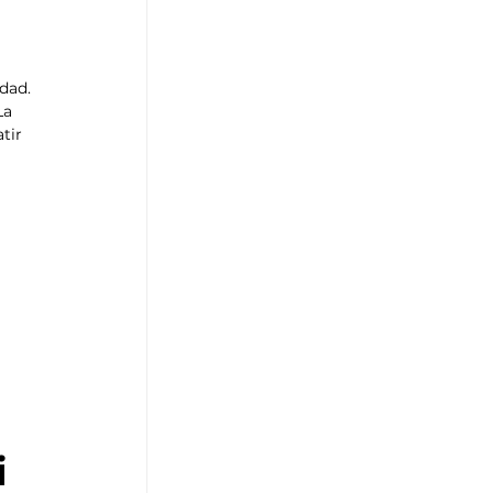
dad. 
La 
tir 
i