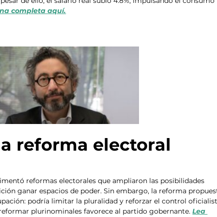
esar de ello, el salario real subió 4.8%, impulsando el consumo 
na completa aquí.
a reforma electoral
imentó reformas electorales que ampliaron las posibilidades 
ición ganar espacios de poder. Sin embargo, la reforma propues
ción: podría limitar la pluralidad y reforzar el control oficialist
reformar plurinominales favorece al partido gobernante. 
Lea 