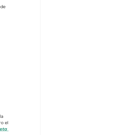
 de 
la 
o el 
eta 