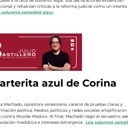
 pese a la falta de sustento legal. Sus declaraciones evidencian 
onal y refuerzan críticas a la reforma judicial como un intento
 columna completa aquí.
arterita azul de Corina
a Machado, opositora venezolana, careció de pruebas claras y 
rmación política. Medios, políticos y redes sociales amplificaron 
 contra Nicolás Maduro. Al final, Machado negó el secuestro, per
ación mediática e intereses extranjeros.  
Lea columna compl