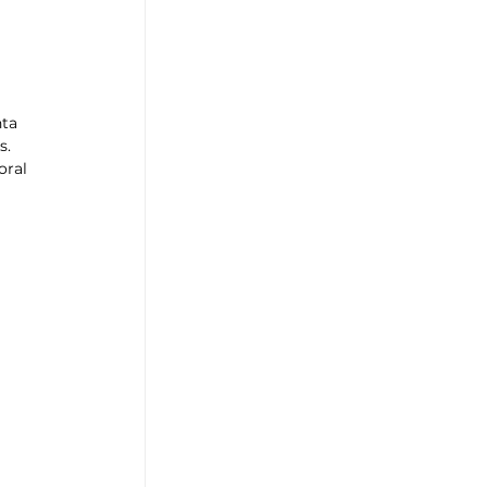
ta 
s. 
ral 