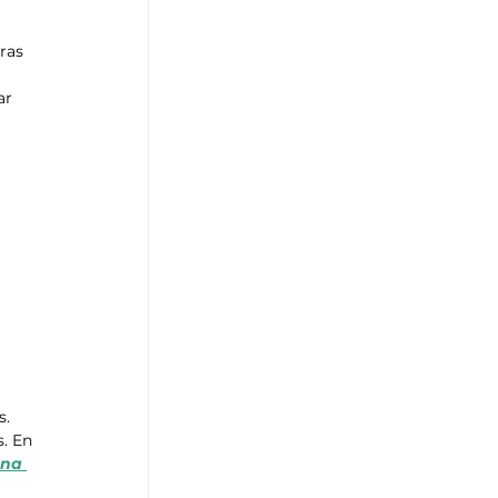
ras 
ar 
. 
. En 
na 