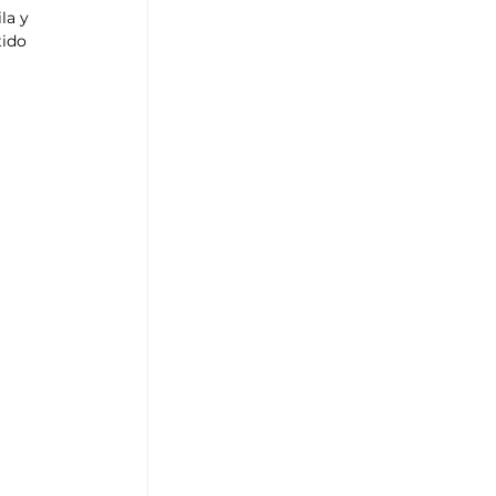
la y 
tido 