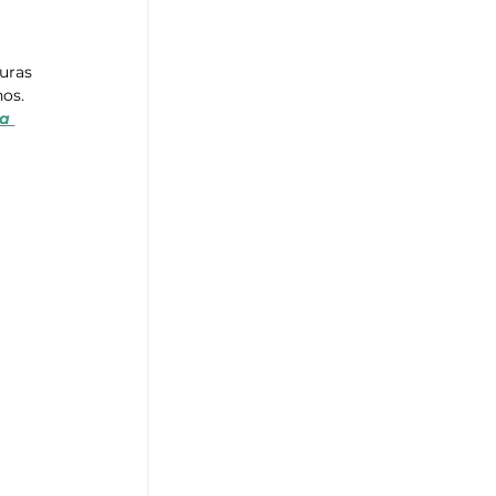
uras 
os. 
a 