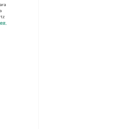
ara 
a 
tz 
Lea 