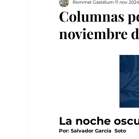
Rommel Gastélum
11 nov 202
Columnas pol
noviembre d
La noche osc
Por: Salvador García  Soto