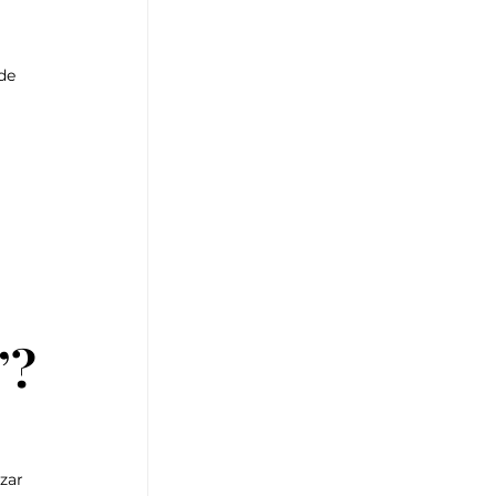
de 
”?
zar 