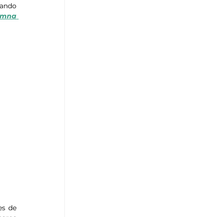
iando 
umna 
s de 