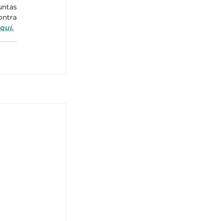
ntas 
ntra 
quí.