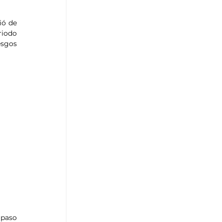
ó de 
iodo 
sgos 
 paso 