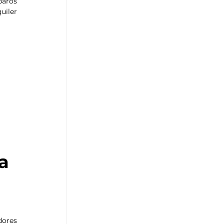
aros 
uiler 
a 
ores 