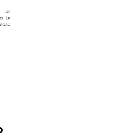
 Las 
. La 
ldad 
o