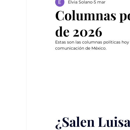
Elvia Solano
5 mar
Columnas po
de 2026
Estas son las columnas políticas ho
comunicación de México.
¿Salen Luis