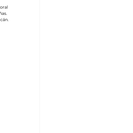
oral 
as. 
cán. 