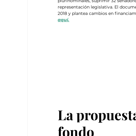
plurinominales, suprimir 32 senadore
representación legislativa. El docum
2018 y plantea cambios en financiami
aquí.
La propuesta
fondo