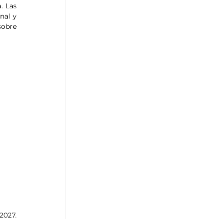
 Las 
al y 
obre 
027. 