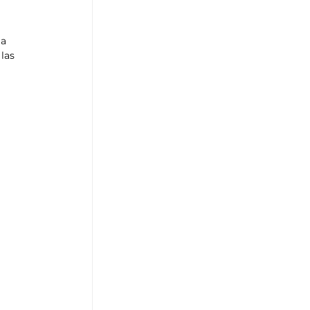
a 
las 