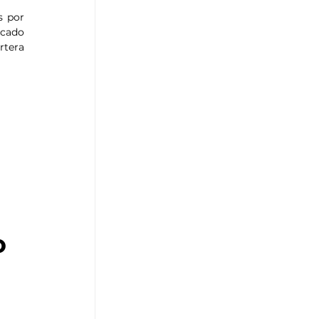
 por 
cado 
tera 
 