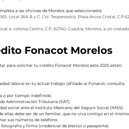
leta a las oficinas de Morelos que seleccionaste: 
501
, Local 26A B y C. Col. Teopanzolco, Plaza Arcos Cristal, C.P.6
local 4, colonia Centro, C.P. 62740, Cuautla, Morelos, a un costado
édito Fonacot Morelos
tar para solicitar tu crédito Fonacot Morelos este 2025 están: 
ad laboral en tu actual trabajo (afiliado al Fonacot, consulta 
a o por tiempo indefinido.
o de Administración Tributaria (SAT).
ad social ante el Instituto Mexicano del Seguro Social (IMSS).
e ellas debe ser de un familiar, que no viva contigo en el mismo
onar sus números de teléfono.
n fotografía y firma (credencial de elector o pasaporte).