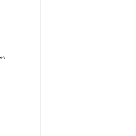
re 
. 