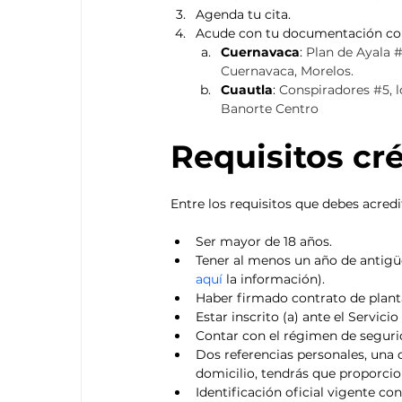
Agenda tu cita. 
Acude con tu documentación comp
Cuernavaca
: 
Plan de Ayala 
#
Cuernavaca, Morelos.
Cuautla
: 
Conspiradores 
#5
, 
Banorte Centro
Requisitos cr
Entre los requisitos que debes acredi
Ser mayor de 18 años.
Tener al menos un año de antigüed
aquí
 la información).
Haber firmado contrato de plant
Estar inscrito (a) ante el Servici
Contar con el régimen de segurid
Dos referencias personales, una d
domicilio, tendrás que proporci
Identificación oficial vigente co