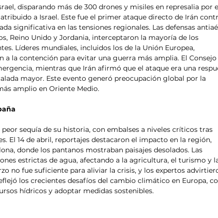
srael, disparando más de 300 drones y misiles en represalia por e
ribuido a Israel. Este fue el primer ataque directo de Irán contr
ada significativa en las tensiones regionales. Las defensas antiaé
os, Reino Unido y Jordania, interceptaron la mayoría de los 
tes. Líderes mundiales, incluidos los de la Unión Europea, 
n a la contención para evitar una guerra más amplia. El Consejo
ergencia, mientras que Irán afirmó que el ataque era una respu
calada mayor. Este evento generó preocupación global por la 
 más amplio en Oriente Medio.
spaña
 peor sequía de su historia, con embalses a niveles críticos tras 
. El 14 de abril, reportajes destacaron el impacto en la región, 
ona, donde los pantanos mostraban paisajes desolados. Las 
es estrictas de agua, afectando a la agricultura, el turismo y l
rzo no fue suficiente para aliviar la crisis, y los expertos advirtier
reflejó los crecientes desafíos del cambio climático en Europa, co
ursos hídricos y adoptar medidas sostenibles.