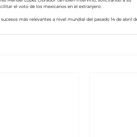
ndrés Manuel López Obrador también intervino, solicitando a su 
ilitar el voto de los mexicanos en el extranjero. 
s sucesos más relevantes a nivel mundial del pasado 14 de abril d