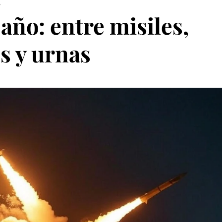
5
año: entre misiles,
s y urnas