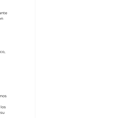
ante 
ón 
co, 
anos 
los 
 su 