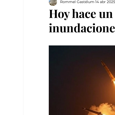
Rommel Gastélum
14 abr 202
Hoy hace un 
inundacione