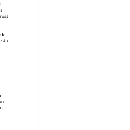
l 
a 
reas 
 de 
esta 
a 
on 
n 