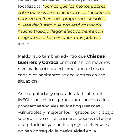
necesidad de diseñar políticas públicas 
focalizadas. 
“
Vemos que los menos pobres 
entre quienes se encuentran en situación de 
pobreza reciben más programas sociales, 
quiere decir esto que nos está costando 
mucho trabajo llegar efectivamente con 
programas a las personas más pobres”
,
indicó.
Maldonado también advirtió que 
Chiapas, 
Guerrero y Oaxaca
 concentran los mayores 
niveles de pobreza extrema, donde tres de 
cada diez habitantes se encuentran en esa 
situación.
Ante diputadas y diputados, la titular del 
INEGI planteó que garantizar el acceso a los 
programas sociales en los hogares más 
vulnerables y mejorar los ingresos por trabajo 
subordinado en los primeros deciles debe ser 
una prioridad, ya que los apoyos universales 
no han corregido la desigualdad en la 