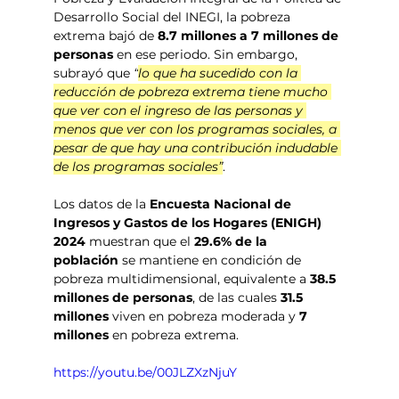
Desarrollo Social del INEGI, la pobreza 
extrema bajó de 
8.7 millones a 7 millones de 
personas
 en ese periodo. Sin embargo, 
subrayó que 
“
lo que ha sucedido con la 
reducción de pobreza extrema tiene mucho 
que ver con el ingreso de las personas y 
menos que ver con los programas sociales, a 
pesar de que hay una contribución indudable 
de los programas sociales”
.
Los datos de la 
Encuesta Nacional de 
Ingresos y Gastos de los Hogares (ENIGH) 
2024
 muestran que el 
29.6% de la 
población
 se mantiene en condición de 
pobreza multidimensional, equivalente a 
38.5 
millones de personas
, de las cuales 
31.5 
millones
 viven en pobreza moderada y 
7 
millones
 en pobreza extrema.
https://youtu.be/00JLZXzNjuY