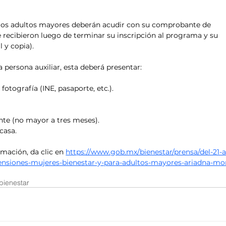
 los adultos mayores deberán acudir con su comprobante de 
ue recibieron luego de terminar su inscripción al programa y su 
l y copia)
.
persona auxiliar, esta deberá presentar: 
 fotografía (INE, pasaporte, etc.).
te (no mayor a tres meses). 
asa​.
mación, da clic en 
https://www.gob.mx/bienestar/prensa/del-21-a
-pensiones-mujeres-bienestar-y-para-adultos-mayores-ariadna-mo
bienestar