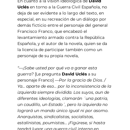
En cuanto a la visión ideológica de 
David 
Uclés 
en torno a la Guerra Civil Española, no 
deja de ser evidente a lo largo del texto, en 
especial, en su recreación de un diálogo por 
demás ficticio entre el personaje del general 
Francisco Franco, que encabezó el 
levantamiento armado contra la República 
Española, y el autor de la novela, quien se da 
la licencia de participar también como un 
personaje de su propia novela,
“—¡Sabe usted por qué va a ganar esta 
guerra?
 [Le pregunta 
David Uclés
 a su 
personaje Franco] 
—Por la gracia de Dios. / 
Ya… aparte de eso… por la inconsistencia de la 
izquierda siempre dividida. Los suyos, aun de 
diferentes ideologías, clamarán ´una patria, 
un caudillo, un Estado´, pero la izquierda no 
logrará un mando único igual ni por asomo. 
Anarquistas, sindicalistas, socialistas, 
estalinistas, poumistas… ¡Figúrese, si hasta 
tendrá lugar una guerra civil interna en 