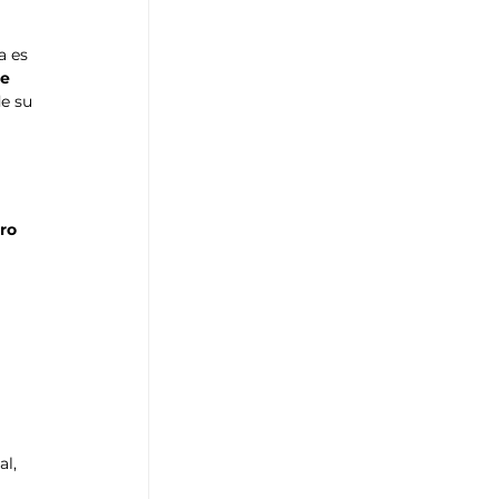
a es 
e 
e su 
ro 
l, 