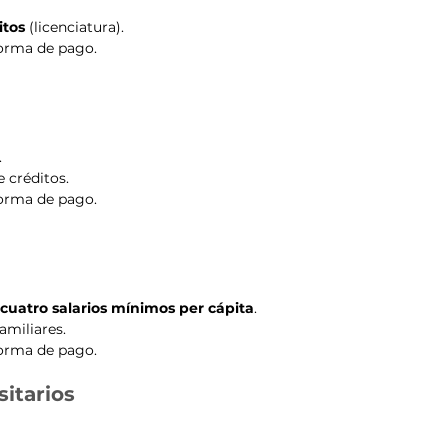
itos
 (licenciatura).
 forma de pago.
.
 créditos.
 forma de pago.
 
cuatro salarios mínimos per cápita
.
amiliares.
 forma de pago.
sitarios