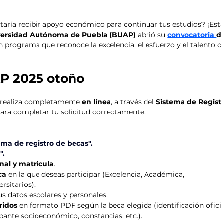
taría recibir apoyo económico para continuar tus estudios? ¡Est
ersidad Autónoma de Puebla (BUAP) 
abrió su 
convocatoria 
d
un programa que reconoce la excelencia, el esfuerzo y el talento d
P 2025 otoño
e realiza completamente 
en línea
, a través del 
Sistema de Regist
para completar tu solicitud correctamente:
ema de registro de becas"
.
".
nal y matricula
. 
ca
 en la que deseas participar (Excelencia, Académica, 
rsitarios).
us datos escolares y personales.
ridos
 en formato PDF según la beca elegida (identificación oficia
ante socioeconómico, constancias, etc.).