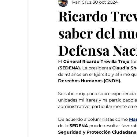
Ivan Cruz
30 oct 2024
Ricardo Trev
saber del nu
Defensa Nac
El 
General Ricardo Trevilla Trejo 
to
(SEDENA). 
La presidenta
 Claudia S
de 40 años en el Ejército y afirmó qu
Derechos Humanos (CNDH).
Se sabe muy poco sobre experiencia 
unidades militares y ha participado e
administrativo, particularmente en e
De acuerdo a columnistas como 
Mar
de la 
SEDENA
 puede resultar favorab
Seguridad y Protección Ciudadana