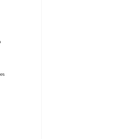
a 
es 