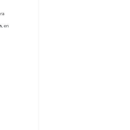
ra 
n
, en 