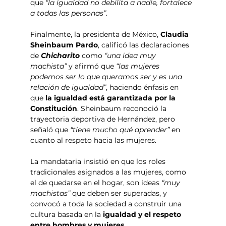
que 
“la igualdad no debilita a nadie, fortalece 
a todas las personas”
.
Finalmente, la presidenta de México, 
Claudia 
Sheinbaum Pardo
, calificó las declaraciones 
de 
Chicharito 
como 
“una idea muy 
machista”
 y afirmó que 
“las mujeres 
podemos ser lo que queramos ser y es una 
relación de igualdad”
, haciendo énfasis en 
que 
la igualdad está garantizada por la 
Constitución
. Sheinbaum reconoció la 
trayectoria deportiva de Hernández, pero 
señaló que 
“tiene mucho qué aprender”
 en 
cuanto al respeto hacia las mujeres.
La mandataria insistió en que los roles 
tradicionales asignados a las mujeres, como 
el de quedarse en el hogar, son ideas 
“muy 
machistas”
 que deben ser superadas, y 
convocó a toda la sociedad a construir una 
cultura basada en la 
igualdad y el respeto 
entre hombres y mujeres
.