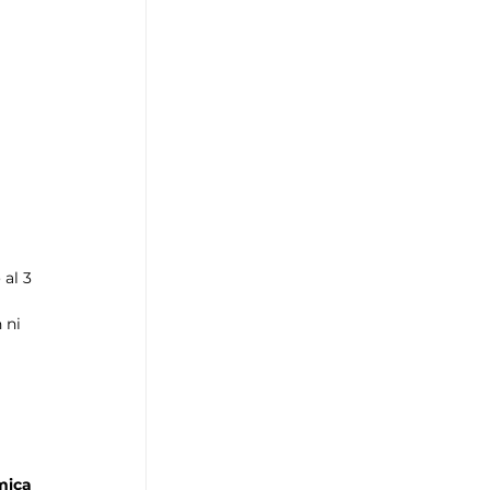
al 3 
 ni 
ica 