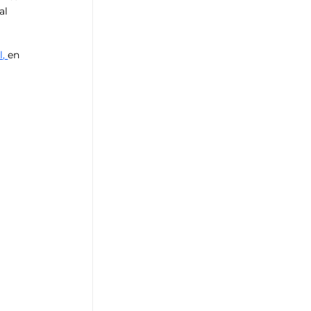
al 
, 
en 