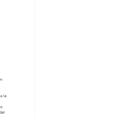
 
n 
 a la 
o 
del 