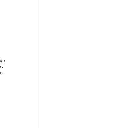
ado 
s 
n 