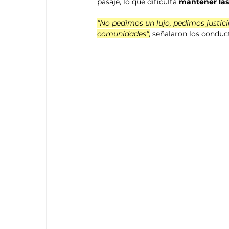
pasaje, lo que dificulta 
mantener las
"No pedimos un lujo, pedimos justic
comunidades"
,
 señalaron los conduc