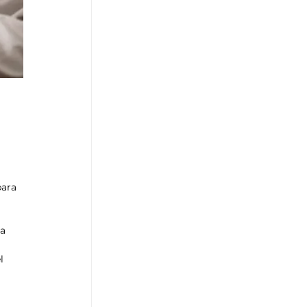
para 
a 
l 