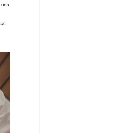
n una 
sos.