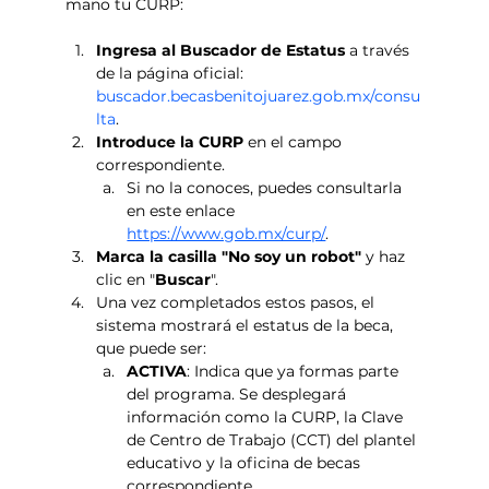
mano tu CURP: 
Ingresa al Buscador de Estatus
 a través 
de la página oficial: 
buscador.becasbenitojuarez.gob.mx/consu
lta
.
Introduce la CURP
 en el campo 
correspondiente. 
Si no la conoces, puedes consultarla 
en este enlace 
https://www.gob.mx/curp/
.
Marca la casilla "No soy un robot"
 y haz 
clic en "
Buscar
".
Una vez completados estos pasos, el 
sistema mostrará el estatus de la beca, 
que puede ser:
ACTIVA
: Indica que ya formas parte 
del programa. Se desplegará 
información como la CURP, la Clave 
de Centro de Trabajo (CCT) del plantel 
educativo y la oficina de becas 
correspondiente.