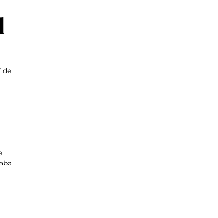
l
 de 
e 
aba 