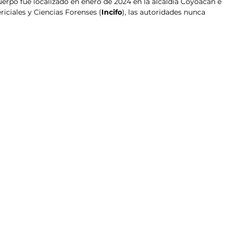
erpo fue localizado en enero de 2024 en la alcaldía Coyoacán e 
riciales y Ciencias Forenses (
Incifo
), las autoridades nunca 