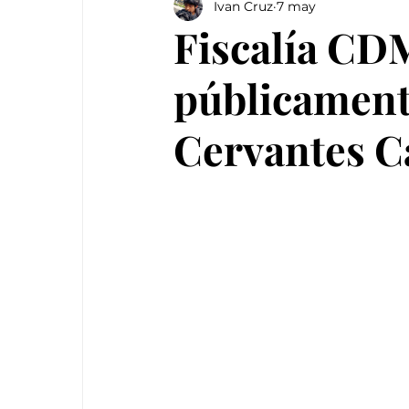
Ivan Cruz
7 may
Fiscalía CD
públicamente
Cervantes C