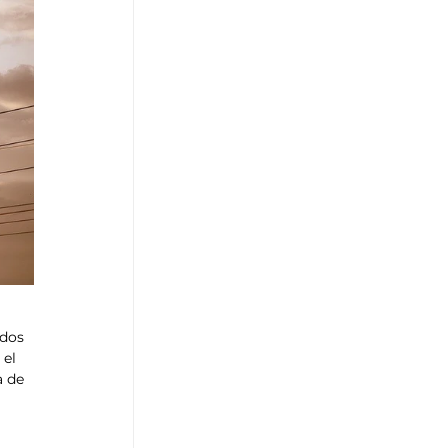
ados 
el 
a de 