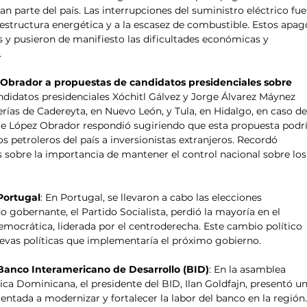
n parte del país. Las interrupciones del suministro eléctrico fue
raestructura energética y a la escasez de combustible. Estos apag
 y pusieron de manifiesto las dificultades económicas y 
 
 Obrador a propuestas de candidatos presidenciales sobre 
candidatos presidenciales Xóchitl Gálvez y Jorge Álvarez Máynez 
nerías de Cadereyta, en Nuevo León, y Tula, en Hidalgo, en caso de
nte López Obrador respondió sugiriendo que esta propuesta podrí
os petroleros del país a inversionistas extranjeros. Recordó 
s sobre la importancia de mantener el control nacional sobre los
Portugal
: En Portugal, se llevaron a cabo las elecciones 
o gobernante, el Partido Socialista, perdió la mayoría en el 
emocrática, liderada por el centroderecha. Este cambio político 
evas políticas que implementaría el próximo gobierno. 
 Banco Interamericano de Desarrollo (BID)
: En la asamblea 
ca Dominicana, el presidente del BID, Ilan Goldfajn, presentó un
ientada a modernizar y fortalecer la labor del banco en la región.