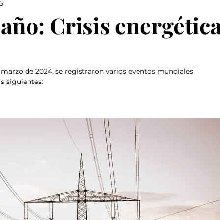
5
año: Crisis energétic
 marzo de 2024, se registraron varios eventos mundiales 
os siguientes: