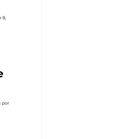
 8, 
e 
 por 