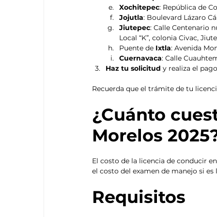
Xochitepec
: República de Co
Jojutla
: Boulevard Lázaro C
Jiutepec
: Calle Centenario 
Local “K”, colonia Civac, Jiute
Puente de 
Ixtla
: Avenida Mon
Cuernavaca
: Calle Cuauhte
Haz tu solicitud 
y realiza el pag
Recuerda que el trámite de tu licenci
¿Cuánto cuest
Morelos 2025?
El costo de la licencia de conducir 
el costo del examen de manejo si es l
Requisitos 