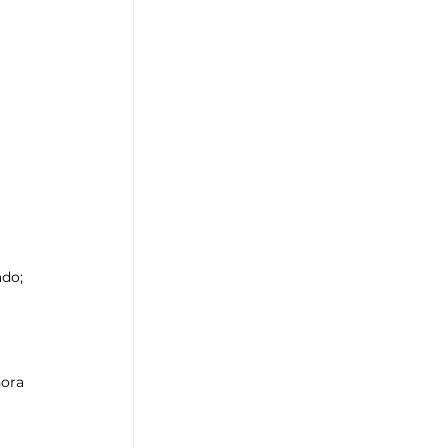
do; 
hora 