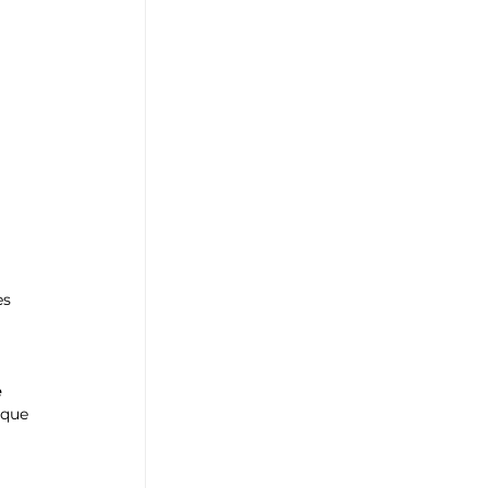
es 
 
 que 