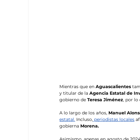
Mientras que en 
Aguascalientes
 tam
y titular de la
 Agencia Estatal de In
gobierno de 
Teresa Jiménez
, por lo
A lo largo de los años,
 Manuel Alons
estatal
.
 Incluso,
 periodistas locales
 a
gobierna 
Morena.
Asimismo, apenas en agosto de 2024