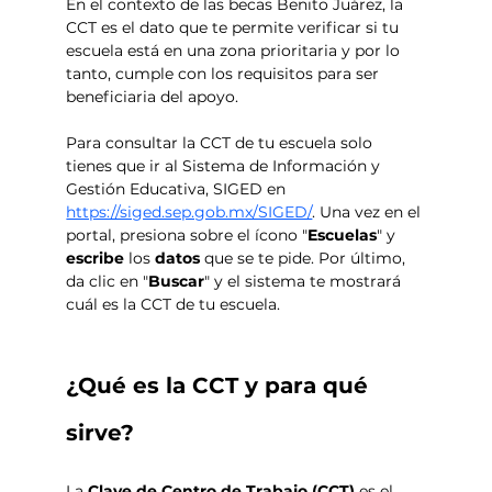
En el contexto de las becas Benito Juárez, la 
CCT es el dato que te permite verificar si tu 
escuela está en una zona prioritaria y por lo 
tanto, cumple con los requisitos para ser 
beneficiaria del apoyo. 
Para consultar la CCT de tu escuela solo 
tienes que ir al Sistema de Información y 
Gestión Educativa, SIGED en 
https://siged.sep.gob.mx/SIGED/
. Una vez en el 
portal, presiona sobre el ícono "
Escuelas
" y 
escribe 
los 
datos 
que se te pide. Por último, 
da clic en "
Buscar
" y el sistema te mostrará 
cuál es la CCT de tu escuela. 
¿Qué es la CCT y para qué 
sirve? 
La 
Clave de Centro de Trabajo (CCT)
 es el 