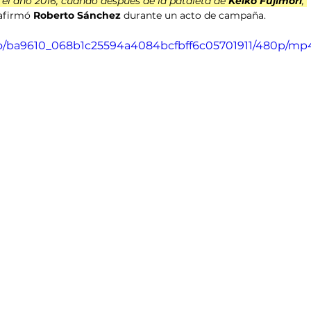
l año 2016, cuando después de la pataleta de 
Keiko Fujimori
, 
 afirmó 
Roberto Sánchez 
durante un acto de campaña.
deo/ba9610_068b1c25594a4084bcfbff6c05701911/480p/mp4