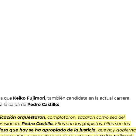
la que 
Keiko Fujimori
, también candidata en la actual carrera 
a la caída de 
Pedro Castillo:
icación orquestaron
, complotaron, sacaron como sea del 
residente 
Pedro Castillo.
 Ellos son los golpistas, ellos son los 
oso que hoy se ha apropiado de la justicia,
 que hoy gobierna 