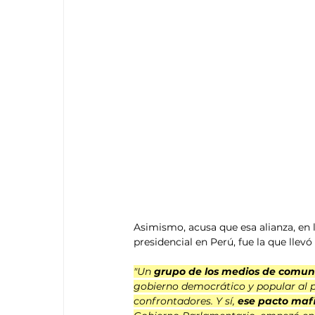
Asimismo, acusa que esa alianza, en 
presidencial en Perú, fue la que llevó 
"Un
 grupo de los medios de comun
gobierno democrático y popular al p
confrontadores. Y sí, 
ese pacto mafi