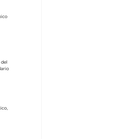
xico 
 
 
 del 
ario 
ico, 