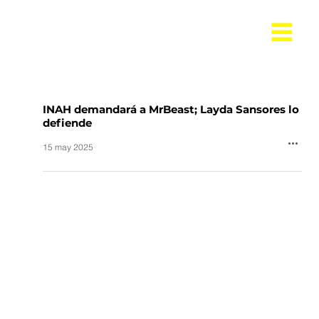
INAH demandará a MrBeast; Layda Sansores lo
defiende
15 may 2025