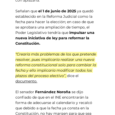
con aplazarla. 
Señalan que 
el 1 de junio de 2025
 ya quedó 
establecido en la Reforma Judicial como la 
fecha para hacer la elección; en caso de que 
se aprobara una ampliación de tiempo, el 
Poder Legislativo tendría que 
impulsar una 
nueva iniciativa de ley para reformar la 
Constitución.
“Crearía más problemas de los que pretende 
resolver, pues implicaría realizar una nueva 
reforma constitucional solo para cambiar la 
fecha y ello implicaría modificar todos los 
plazos del proceso electivo”, 
dice el 
documento
.
El senador 
Fernández Noroña 
se dijo 
confiado de que en el INE encontrarán la 
forma de adecuarse al calendario y recalcó 
que debido a que la fecha ya consta en la 
Constitución, no hay margen para que sea 