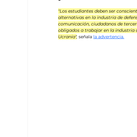
"Los estudiantes deben ser conscien
alternativas en la industria de defe
comunicación, ciudadanos de tercero
obligados a trabajar en la industria
Ucrania"
, 
señala 
la advertencia
.