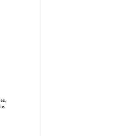
as, 
os 