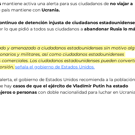
s
 mantiene activa una alerta para sus ciudadanos de 
no viajar a 
e país mantiene con 
Ucrania. 
continuo de detención injusta de ciudadanos estadounidense
or lo que pidió a todos sus ciudadanos a 
abandonar Rusia lo má
gado y amenazado a ciudadanos estadounidenses sin motivo alg
cionarios y militares, así como ciudadanos estadounidenses 
es comerciales. Los ciudadanos estadounidenses pueden converti
orsión, 
señala el gobierno de Estados Unidos.
 alerta, el gobierno de Estados Unidos recomienda a la población
ue hay
 casos de que el ejército de Vladímir Putin ha estado 
njeros o personas
 con doble nacionalidad para luchar en Ucrania