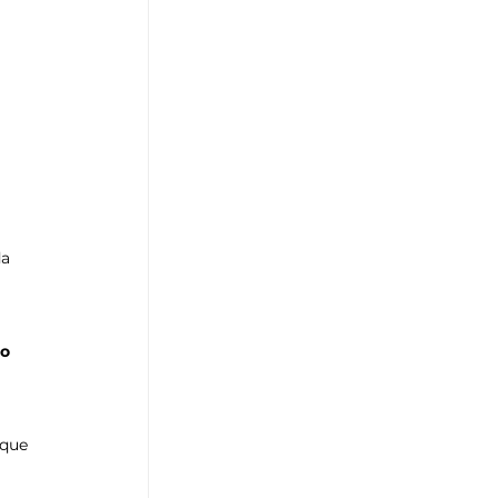
a 
o 
 que 
 