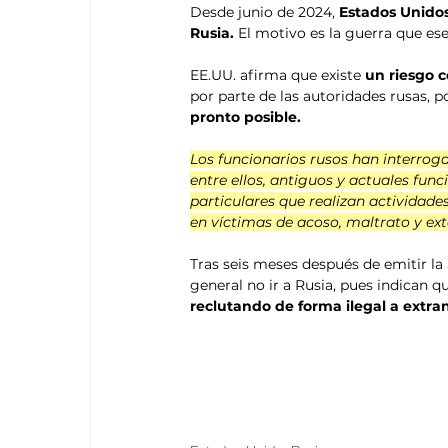
Desde junio de 2024, 
Estados Unido
Rusia. 
El motivo es la guerra que es
EE.UU. afirma 
que existe
 un riesgo 
por parte de las autoridades rusas, p
pronto posible.
Los funcionarios rusos han interro
entre ellos, antiguos y actuales fun
particulares que realizan actividad
en víctimas de acoso, maltrato y ext
Tras seis meses después de emitir la
general no ir a Rusia, pues indican q
reclutando de forma ilegal a extra