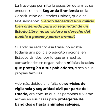
La frase que permite la posesión de armas se 
encuentra en la 
Segunda Enmienda
 de la 
Constitución de Estados Unidos, que dice 
textualmente: "
Siendo necesaria una milicia 
bien ordenada para la seguridad de un 
Estado Libre, no se violará el derecho del 
pueblo a poseer y portar armas".
Cuando se redactó esa frase, no existía 
todavía una policía o ejército nacional en 
Estados Unidos, por lo que en muchas 
comunidades se organizaban 
milicias locales 
que protegían a sus pobladores, 
o sea a sus 
propias familias. 
Además, debido a la falta de 
servicios de 
vigilancia y seguridad civil por parte del 
Estado, 
era común que las personas tuvieran 
armas en sus casas para 
protegerse de 
bandidos o hasta animales salvajes. 